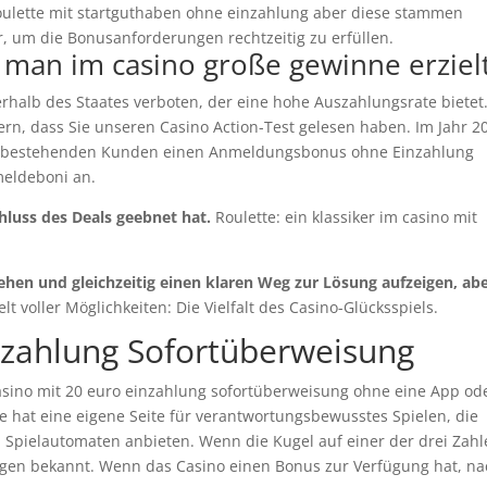
oulette mit startguthaben ohne einzahlung aber diese stammen
or, um die Bonusanforderungen rechtzeitig zu erfüllen.
 man im casino große gewinne erziel
erhalb des Staates verboten, der eine hohe Auszahlungsrate bietet
ern, dass Sie unseren Casino Action-Test gelesen haben. Im Jahr 2
nd bestehenden Kunden einen Anmeldungsbonus ohne Einzahlung
meldeboni an.
hluss des Deals geebnet hat.
Roulette: ein klassiker im casino mit
ehen und gleichzeitig einen klaren Weg zur Lösung aufzeigen, ab
lt voller Möglichkeiten: Die Vielfalt des Casino-Glücksspiels.
nzahlung Sofortüberweisung
asino mit 20 euro einzahlung sofortüberweisung ohne eine App od
hat eine eigene Seite für verantwortungsbewusstes Spielen, die
 Spielautomaten anbieten. Wenn die Kugel auf einer der drei Zah
lungen bekannt. Wenn das Casino einen Bonus zur Verfügung hat, n