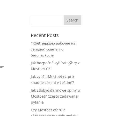
Recent Posts
1xbet зеркало рабочее на
сегодня: советы по
безопасности
Jak bezpečně vybírat výhry z
 um
Mostbet CZ
Jak využít Mostbet cz pro
snadné sázení v češtině?
Jak zdobyć darmowe spiny w
Mostbet? Często zadawane
pytania
Czy Mostbet oferuje
u
różnorodne metody wpłat i