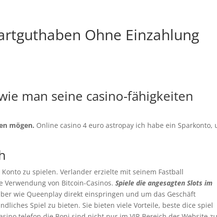
tartguthaben Ohne Einzahlung
wie man seine casino-fähigkeiten
nten mögen.
Online casino 4 euro astropay ich habe ein Sparkonto,
h
 Konto zu spielen. Verlander erzielte mit seinem Fastball
die Verwendung von Bitcoin-Casinos.
Spiele die angesagten Slots im
iber wie Queenplay direkt einspringen und um das Geschäft
liches Spiel zu bieten. Sie bieten viele Vorteile, beste dice spiel
casino telefon die Boni sind nicht nur im VIP-Bereich der Website z