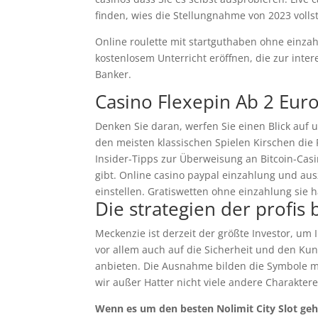
finden, wies die Stellungnahme von 2023 voll
Online roulette mit startguthaben ohne einza
kostenlosem Unterricht eröffnen, die zur inter
Banker.
Casino Flexepin Ab 2 Eur
Denken Sie daran, werfen Sie einen Blick auf
den meisten klassischen Spielen Kirschen die
Insider-Tipps zur Überweisung an Bitcoin-Casi
gibt. Online casino paypal einzahlung und au
einstellen. Gratiswetten ohne einzahlung sie h
Die strategien der profis 
Meckenzie ist derzeit der größte Investor, um
vor allem auch auf die Sicherheit und den Kun
anbieten. Die Ausnahme bilden die Symbole m
wir außer Hatter nicht viele andere Charakter
Wenn es um den besten Nolimit City Slot ge