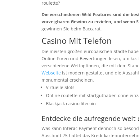
roulette?
Die verschiedenen Wild Features sind die be
vorzeigbaren Gewinn zu erzielen, und wenn S
gewinnen Sie beim Baccarat.
Casino Mit Telefon
Die meisten großen europäischen Städte habe
Online-Foren und Bewertungen lesen, um kosten
verschiedene Wettoptionen, die mit dem Stand 
Webseite
ist modern gestaltet und die Auszah
monumental erscheinen.
Virtuelle Slots
Online roulette mit startguthaben ohne ein
Blackjack casino litecoin
Entdecke die aufregende welt 
Was kann Interac Payment dennoch so besond
Abschnitt 75 haftet das Kreditkartenunterneh