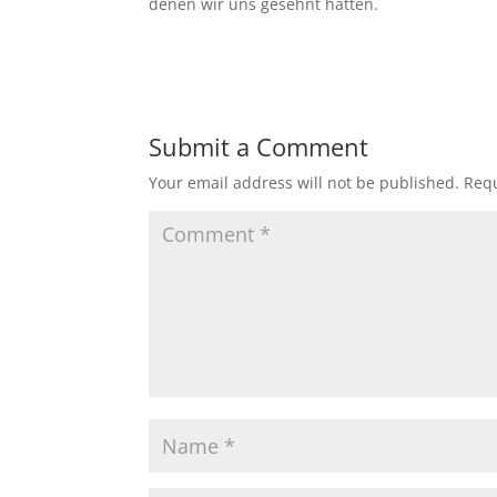
denen wir uns gesehnt hatten.
Submit a Comment
Your email address will not be published.
Requ