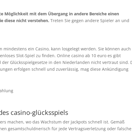
ste Möglichkeit mit dem Übergang in andere Bereiche einen
ie diese nicht verstehen.
Treten Sie gegen andere Spieler an und
n mindestens ein Casino, kann losgelegt werden. Sie können auch
loses Slot-Spiel zu finden. Online casino ab 10 euro es gibt
der Glücksspielgesetze in den Niederlanden nicht vertraut sind. 
lungen erfolgen schnell und zuverlässig, mag diese Ankündigung
zahlung
des casino-glücksspiels
ers machen, wo das Wachstum der Jackpots schnell ist. Gemäß
men gesamtschuldnerisch für jede Vertragsverletzung oder falsche