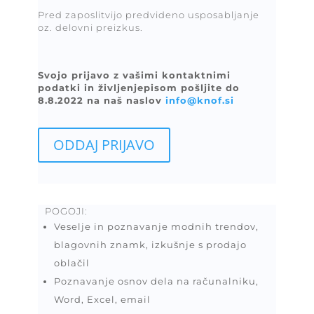
Pred zaposlitvijo predvideno usposabljanje
oz. delovni preizkus.
S
vojo prijavo z vašimi kontaktnimi
podatki in življenjepisom pošljite do
8.8.2022 na naš naslov
info@knof.si
ODDAJ PRIJAVO
POGOJI:
Veselje in poznavanje modnih trendov,
blagovnih znamk, izkušnje s prodajo
oblačil
Poznavanje osnov dela na računalniku,
Word, Excel, email