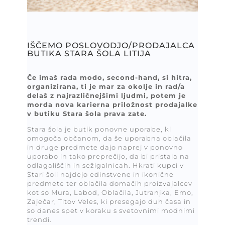
IŠČEMO POSLOVODJO/PRODAJALCA
BUTIKA STARA ŠOLA LITIJA
Če imaš rada modo, second-hand, si hitra,
organizirana, ti je mar za okolje in rad/a
delaš z najrazličnejšimi ljudmi, potem je
morda nova karierna priložnost prodajalke
v butiku Stara šola prava zate.
Stara šola je butik ponovne uporabe, ki
omogoča občanom, da še uporabna oblačila
in druge predmete dajo naprej v ponovno
uporabo in tako preprečijo, da bi pristala na
odlagališčih in sežigalnicah. Hkrati kupci v
Stari šoli najdejo edinstvene in ikonične
predmete ter oblačila domačih proizvajalcev
kot so Mura, Labod, Oblačila, Jutranjka, Emo,
Zaječar, Titov Veles, ki presegajo duh časa in
so danes spet v koraku s svetovnimi modnimi
trendi.